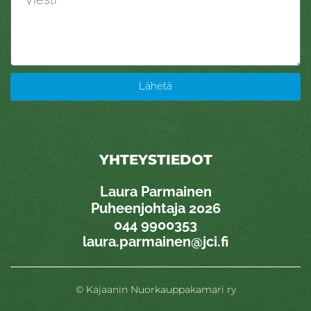
Lähetä
YHTEYSTIEDOT
Laura Parmainen
Puheenjohtaja 2026
0
44 9900353
laura.parmainen@jci.fi
© Kajaanin Nuorkauppakamari ry