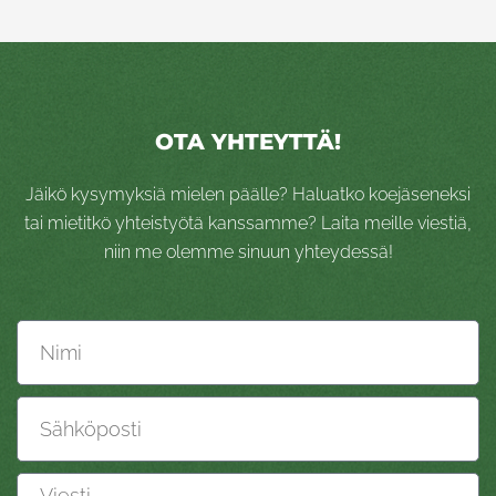
OTA YHTEYTTÄ!
Jäikö kysymyksiä mielen päälle? Haluatko koejäseneksi
tai mietitkö yhteistyötä kanssamme? Laita meille viestiä,
niin me olemme sinuun yhteydessä!
Nimi
Sähköposti
Viesti