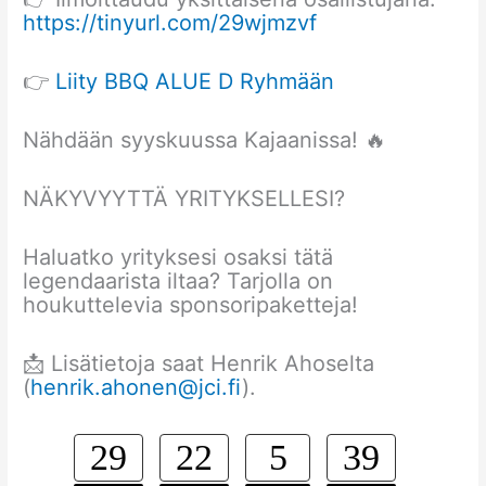
https://tinyurl.com/29wjmzvf
👉
Liity BBQ ALUE D Ryhmään
Nähdään syyskuussa Kajaanissa! 🔥
NÄKYVYYTTÄ YRITYKSELLESI?
Haluatko yrityksesi osaksi tätä
legendaarista iltaa? Tarjolla on
houkuttelevia sponsoripaketteja!
📩 Lisätietoja saat Henrik Ahoselta
(
henrik.ahonen@jci.fi
).
29
22
5
38