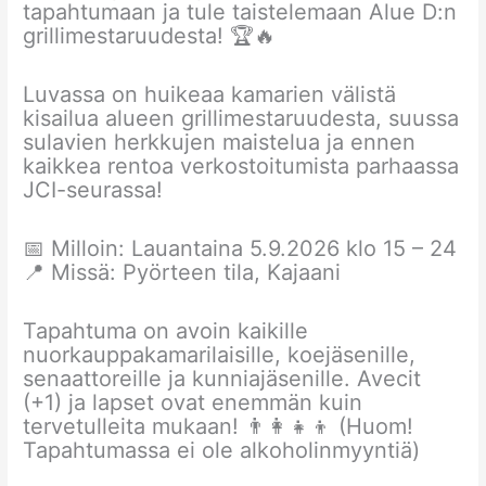
tapahtumaan ja tule taistelemaan Alue D:n
grillimestaruudesta! 🏆🔥
Luvassa on huikeaa kamarien välistä
kisailua alueen grillimestaruudesta, suussa
sulavien herkkujen maistelua ja ennen
kaikkea rentoa verkostoitumista parhaassa
JCI-seurassa!
📅 Milloin: Lauantaina 5.9.2026 klo 15 – 24
📍 Missä: Pyörteen tila, Kajaani
Tapahtuma on avoin kaikille
nuorkauppakamarilaisille, koejäsenille,
senaattoreille ja kunniajäsenille. Avecit
(+1) ja lapset ovat enemmän kuin
tervetulleita mukaan! 👨‍👩‍👧‍👦 (Huom!
Tapahtumassa ei ole alkoholinmyyntiä)