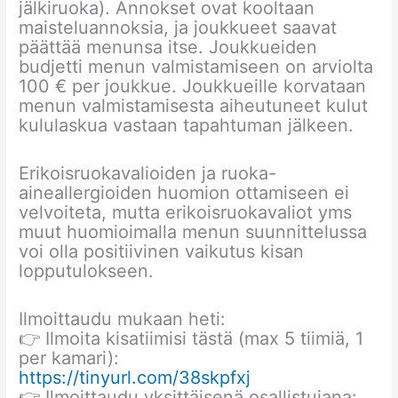
jälkiruoka). Annokset ovat kooltaan
maisteluannoksia, ja joukkueet saavat
päättää menunsa itse. Joukkueiden
budjetti menun valmistamiseen on arviolta
100 € per joukkue. Joukkueille korvataan
menun valmistamisesta aiheutuneet kulut
kululaskua vastaan tapahtuman jälkeen.
Erikoisruokavalioiden ja ruoka-
aineallergioiden huomion ottamiseen ei
velvoiteta, mutta erikoisruokavaliot yms
muut huomioimalla menun suunnittelussa
voi olla positiivinen vaikutus kisan
lopputulokseen.
Ilmoittaudu mukaan heti:
👉 Ilmoita kisatiimisi tästä (max 5 tiimiä, 1
per kamari):
https://tinyurl.com/38skpfxj
👉 Ilmoittaudu yksittäisenä osallistujana: