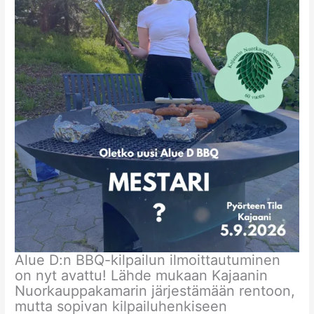
Alue D:n BBQ-kilpailun ilmoittautuminen
on nyt avattu! Lähde mukaan Kajaanin
Nuorkauppakamarin järjestämään rentoon,
mutta sopivan kilpailuhenkiseen