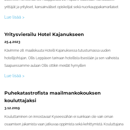
yrittäjät ja yritykset, kansainväliset opiskelijat sekä nuorkauppakamarilaiset
Lue lisää >
Yritysvierailu Hotel Kajanukseen
25.4.2023
Kävimme 28. maaliskuuta Hotelli Kajanuksessa tutustumassa uuden
hotellijohtajan, Ollis Leppäsen tarinaan hotellista itsestään ja sen vaiheista.
Saapuessamme aulaan Ollis ottikin meidät hymyillen
Lue lisää >
Puhekatastrofista maailmankokouksen
kouluttajaksi
3.12.2019
Kouluttaminen on innostavaa! Kyseessähän ei suinkaan ole vain oman
osaamisen jakamista vaan jatkuvaa oppimista sekä kehittymistä. Kouluttajana