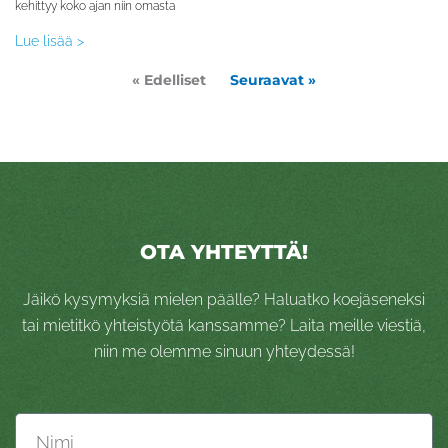
kehittyy koko ajan niin omasta
Lue lisää >
« Edelliset
Seuraavat »
OTA YHTEYTTÄ!
Jäikö kysymyksiä mielen päälle? Haluatko koejäseneksi
tai mietitkö yhteistyötä kanssamme? Laita meille viestiä,
niin me olemme sinuun yhteydessä!
Nimi