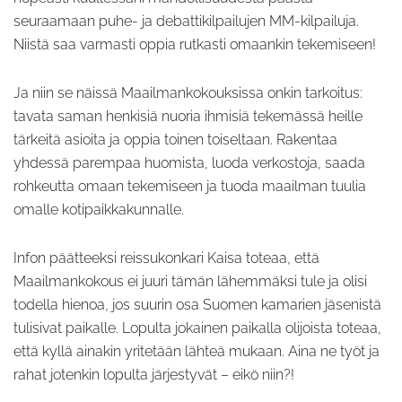
seuraamaan puhe- ja debattikilpailujen MM-kilpailuja.
Niistä saa varmasti oppia rutkasti omaankin tekemiseen!
Ja niin se näissä Maailmankokouksissa onkin tarkoitus:
tavata saman henkisiä nuoria ihmisiä tekemässä heille
tärkeitä asioita ja oppia toinen toiseltaan. Rakentaa
yhdessä parempaa huomista, luoda verkostoja, saada
rohkeutta omaan tekemiseen ja tuoda maailman tuulia
omalle kotipaikkakunnalle.
Infon päätteeksi reissukonkari Kaisa toteaa, että
Maailmankokous ei juuri tämän lähemmäksi tule ja olisi
todella hienoa, jos suurin osa Suomen kamarien jäsenistä
tulisivat paikalle. Lopulta jokainen paikalla olijoista toteaa,
että kyllä ainakin yritetään lähteä mukaan. Aina ne työt ja
rahat jotenkin lopulta järjestyvät – eikö niin?!