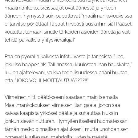
maailmankokousreissaajat ovat äänessä ja yhteen
ääneen, hymyssä suin papattavat ”maailmankokouksissa
ei tarvitse pönöttää! Tapaat hirveästi uusia ihmisiä! Pääset
kouluttautumaan sinulle tärkeiden asioiden äärellä ja voit
tehdä paikallisia yritysvierailuja!”
Pää on pyörällä kaikesta infotulvasta ja tarinoista. ”Joo,
joku iso häppeninki Tallinnassa, kuulostaa ihan hauskalta,”
luulen ajattelevani, vaikka todellisuudessa pääni huutaa,
että ”JOKO VOI ILMOITTAUTUA????!!”
Viimeinen niitti päätökseeni saadaan mainitsemalla
Maailmankokouksen viimeisen illan gaala, johon saa
kaivaa kaapista ykköset päälle ja suhauttaa hiuksiin
jonkun sievän nutturan. Hymyilen itselleni huomatessani
tämän melko pinnallisen ajatukseni, mutta unohdan sen
nopeasti kuullessani mahdollisuudesta päästä