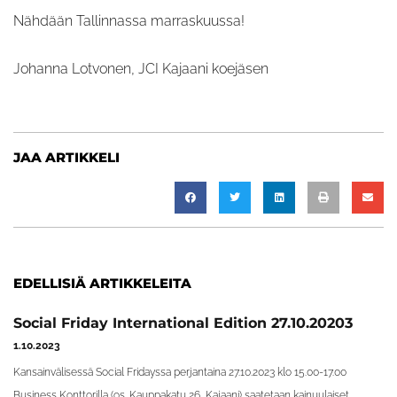
Nähdään Tallinnassa marraskuussa!
Johanna Lotvonen, JCI Kajaani koejäsen
JAA ARTIKKELI
EDELLISIÄ ARTIKKELEITA
Social Friday International Edition 27.10.20203
1.10.2023
Kansainvälisessä Social Fridayssa perjantaina 27.10.2023 klo 15.00-17.00
Business Konttorilla (os. Kauppakatu 26, Kajaani) saatetaan kainuulaiset