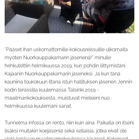
”Pääset ihan uskomattomille kokousreissuille ulkomaita
myöten Nuorkauppakamarin jäsenenä!” minulle
hehkutettiin helmikuussa 2019, kun pohdin liittymistäni
Kajaanin Nuorkauppakamarin jäseneksi. Ja kun tänä
kauniina toukokuun iltana istun hallituksen jäsenen Jennin
kodin terassilla kuulemassa Talsinki 2019 -
maailmankokouksesta, muistuvat mieleeni nuo
helmikuussa kuulemani sanat.
Tunnelma infossa on rento, niin kuin aina. Paikalla on itseni
lisäksi muitakin koejäseniä sekä sellaisia, jotka eivät ole
vielä koskaan maailmankokouksissa käyneet. Kokeneet