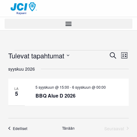
Siirry
sisältöön
Tulevat tapahtumat
Tapahtumat
Tapahtumat
Tapah
Etsi
Lista
Etsi
Views
Valitse
aja
Naviga
syyskuu 2026
päivä.
Näkymät
navigointi
5 syyskuun @ 15:00
-
6 syyskuun @ 00:00
LA
5
BBQ Alue D 2026
Tapahtumat
Tänään
Seuraavat
Edelliset
Tapahtumat