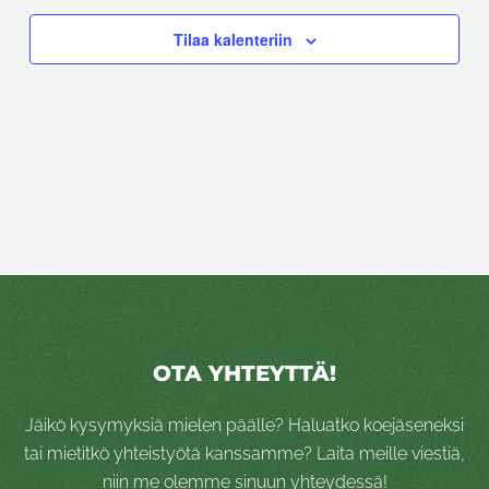
Tilaa kalenteriin
OTA YHTEYTTÄ!
Jäikö kysymyksiä mielen päälle? Haluatko koejäseneksi
tai mietitkö yhteistyötä kanssamme? Laita meille viestiä,
niin me olemme sinuun yhteydessä!