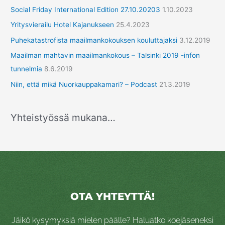
Social Friday International Edition 27.10.20203
1.10.2023
Yritysvierailu Hotel Kajanukseen
25.4.2023
Puhekatastrofista maailmankokouksen kouluttajaksi
3.12.2019
Maailman mahtavin maailmankokous – Talsinki 2019 -infon
tunnelmia
8.6.2019
Niin, että mikä Nuorkauppakamari? – Podcast
21.3.2019
Yhteistyössä mukana…
OTA YHTEYTTÄ!
Jäikö kysymyksiä mielen päälle? Haluatko koejäseneksi