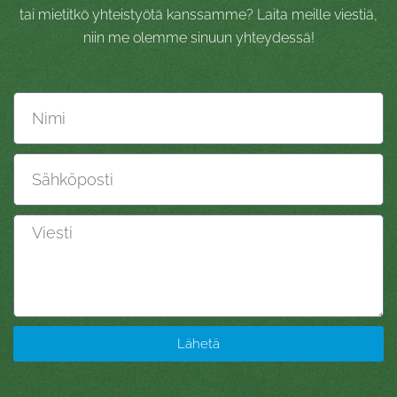
tai mietitkö yhteistyötä kanssamme? Laita meille viestiä,
niin me olemme sinuun yhteydessä!
Nimi
Sähköposti
Viesti
Lähetä