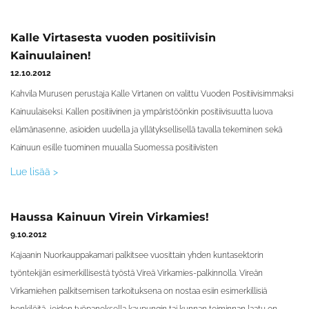
Kalle Virtasesta vuoden positiivisin
Kainuulainen!
12.10.2012
Kahvila Murusen perustaja Kalle Virtanen on valittu Vuoden Positiivisimmaksi
Kainuulaiseksi. Kallen positiivinen ja ympäristöönkin positiivisuutta luova
elämänasenne, asioiden uudella ja yllätyksellisellä tavalla tekeminen sekä
Kainuun esille tuominen muualla Suomessa positiivisten
Lue lisää >
Haussa Kainuun Virein Virkamies!
9.10.2012
Kajaanin Nuorkauppakamari palkitsee vuosittain yhden kuntasektorin
työntekijän esimerkillisestä työstä Vireä Virkamies-palkinnolla. Vireän
Virkamiehen palkitsemisen tarkoituksena on nostaa esiin esimerkillisiä