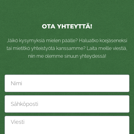
OTA YHTEYTTÄ!
Jäikö kysymyksiä mielen päälle? Haluatko koejäseneksi
tai mietitkö yhteistyötä kanssamme? Laita meille viestiä,
niin me olemme sinuun yhteydessä!
Nimi
Sähköposti
Viesti