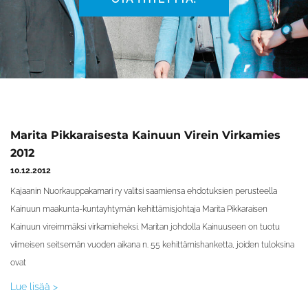
P
P
P
P
P
P
P
P
P
P
P
P
P
P
P
P
Marita Pikkaraisesta Kainuun Virein Virkamies
a
a
a
a
a
a
a
a
a
a
a
a
a
a
a
a
2012
g
g
g
g
g
g
g
g
g
g
g
g
g
g
g
g
10.12.2012
e
e
e
e
e
e
e
e
e
e
e
e
e
e
e
e
Kajaanin Nuorkauppakamari ry valitsi saamiensa ehdotuksien perusteella
Kainuun maakunta-kuntayhtymän kehittämisjohtaja Marita Pikkaraisen
Kainuun vireimmäksi virkamieheksi. Maritan johdolla Kainuuseen on tuotu
viimeisen seitsemän vuoden aikana n. 55 kehittämishanketta, joiden tuloksina
ovat
Lue lisää >