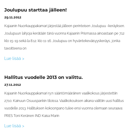
Joulupuu starttaa jälleen!
29.11.2012
Kajaanin Nuorkauppakamari järjestää jälleen perinteisen Joulupuu -keräyksen.
Joulupuun lahjoja kerätään tänä vuonna Kajaanin Prismassa ainoastaan pe 7.12
klo 15-19 sekä la 8.12. klo 11-16. Joulupuu on hyväntekeväisyyskeräys, jonka
tavoitteena on
Lue lisää >
Hallitus vuodelle 2013 on valittu.
27.11.2012
Kajaanin Nuorkauppakamari ry:n sääntömääräinen vaalikokous järjestettiin
27.10. Kainuun Osuuspankin tiloissa. Vaalikokouksen aikana valittiin uusi hallitus
vuodelle 2013. Hallituksen kokoonpano tulee ensi vuonna olemaan seuraava:
PRES Toni Keränen IND Kaisa Marin
Lue lisää >