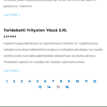
henkilöitä, joiden työpanoksella kaupungin tai kunnan toiminnan laatu on
parantunut. ”Haemme
Lue lisää >
Toridebatti Yritysten Yössä 5.10.
3.10.2012
Kajaanin kaupunkikeskusta ry:n järjestämässä Yritysten Yö -tapahtumassa
nähdään ja kuullaan leikkimielistä sanailua ja verbaalista akrobatiaa, kun lavalle
astelee joukko kunnallisvaaliehdokkaita debatoimaan arvoituista aiheista.
Toridebatin säännöt on mukailtu SM-Debatin säännöistä entistä
Lue lisää >
1
2
3
4
5
6
7
8
9
10
11
12
13
14
15
16