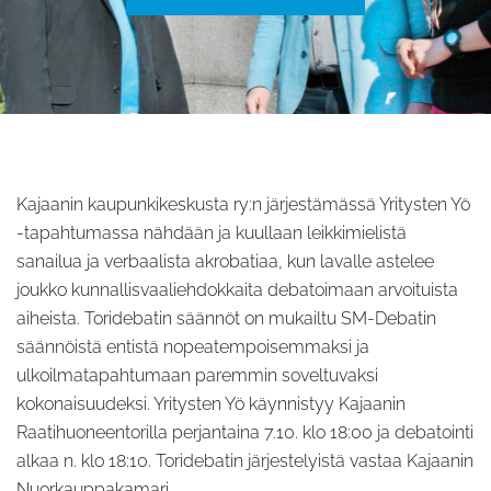
Kajaanin kaupunkikeskusta ry:n järjestämässä Yritysten Yö
-tapahtumassa nähdään ja kuullaan leikkimielistä
sanailua ja verbaalista akrobatiaa, kun lavalle astelee
joukko kunnallisvaaliehdokkaita debatoimaan arvoituista
aiheista. Toridebatin säännöt on mukailtu SM-Debatin
säännöistä entistä nopeatempoisemmaksi ja
ulkoilmatapahtumaan paremmin soveltuvaksi
kokonaisuudeksi. Yritysten Yö käynnistyy Kajaanin
Raatihuoneentorilla perjantaina 7.10. klo 18:00 ja debatointi
alkaa n. klo 18:10. Toridebatin järjestelyistä vastaa Kajaanin
Nuorkauppakamari.