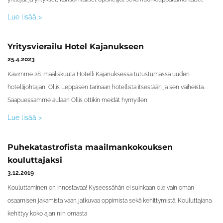
Lue lisää >
Yritysvierailu Hotel Kajanukseen
25.4.2023
Kävimme 28. maaliskuuta Hotelli Kajanuksessa tutustumassa uuden
hotellijohtajan, Ollis Leppäsen tarinaan hotellista itsestään ja sen vaiheista.
Saapuessamme aulaan Ollis ottikin meidät hymyillen
Lue lisää >
Puhekatastrofista maailmankokouksen
kouluttajaksi
3.12.2019
Kouluttaminen on innostavaa! Kyseessähän ei suinkaan ole vain oman
osaamisen jakamista vaan jatkuvaa oppimista sekä kehittymistä. Kouluttajana
kehittyy koko ajan niin omasta