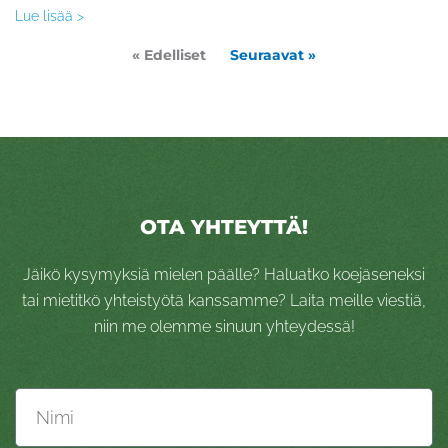
Lue lisää >
« Edelliset
Seuraavat »
OTA YHTEYTTÄ!
Jäikö kysymyksiä mielen päälle? Haluatko koejäseneksi
tai mietitkö yhteistyötä kanssamme? Laita meille viestiä,
niin me olemme sinuun yhteydessä!
Nimi