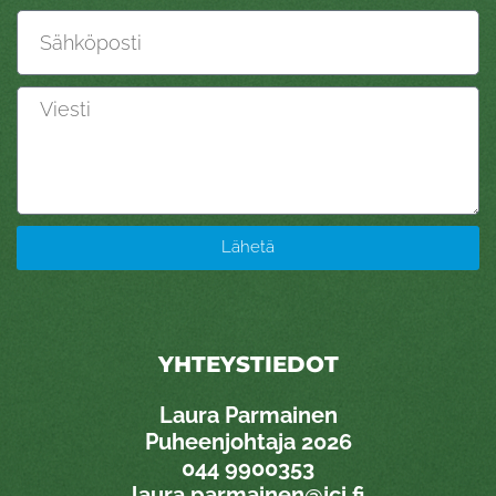
Sähköposti
Viesti
Lähetä
YHTEYSTIEDOT
Laura Parmainen
Puheenjohtaja 2026
0
44 9900353
laura.parmainen@jci.fi