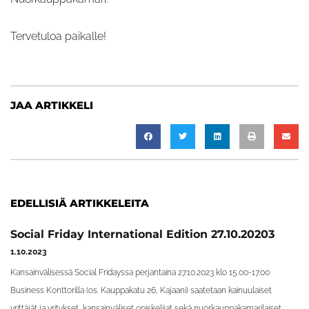
Tervetuloa paikalle!
JAA ARTIKKELI
EDELLISIÄ ARTIKKELEITA
Social Friday International Edition 27.10.20203
1.10.2023
Kansainvälisessä Social Fridayssa perjantaina 27.10.2023 klo 15.00-17.00
Business Konttorilla (os. Kauppakatu 26, Kajaani) saatetaan kainuulaiset
yrittäjät ja yritykset, kansainväliset opiskelijat sekä nuorkauppakamarilaiset