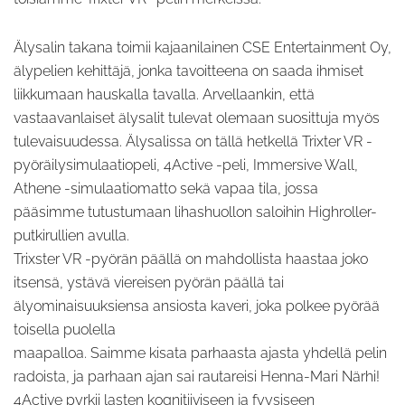
Älysalin takana toimii kajaanilainen CSE Entertainment Oy,
älypelien kehittäjä, jonka tavoitteena on saada ihmiset
liikkumaan hauskalla tavalla. Arvellaankin, että
vastaavanlaiset älysalit tulevat olemaan suosittuja myös
tulevaisuudessa. Älysalissa on tällä hetkellä Trixter VR -
pyöräilysimulaatiopeli, 4Active -peli, Immersive Wall,
Athene -simulaatiomatto sekä vapaa tila, jossa
pääsimme tutustumaan lihashuollon saloihin Highroller-
putkirullien avulla.
Trixster VR -pyörän päällä on mahdollista haastaa joko
itsensä, ystävä viereisen pyörän päällä tai
älyominaisuuksiensa ansiosta kaveri, joka polkee pyörää
toisella puolella
maapalloa. Saimme kisata parhaasta ajasta yhdellä pelin
radoista, ja parhaan ajan sai rautareisi Henna-Mari Närhi!
4Active pyrkii lasten kognitiiviseen ja fyysiseen