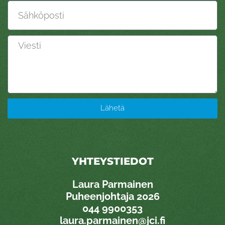
Sähköposti
Viesti
Lähetä
YHTEYSTIEDOT
Laura Parmainen
Puheenjohtaja 2026
0
44 9900353
laura.parmainen@jci.fi