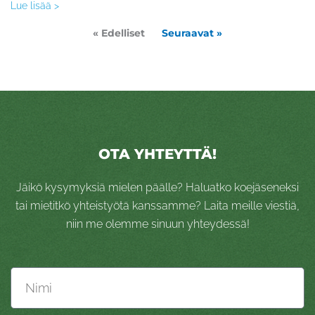
Lue lisää >
« Edelliset
Seuraavat »
OTA YHTEYTTÄ!
Jäikö kysymyksiä mielen päälle? Haluatko koejäseneksi
tai mietitkö yhteistyötä kanssamme? Laita meille viestiä,
niin me olemme sinuun yhteydessä!
Nimi