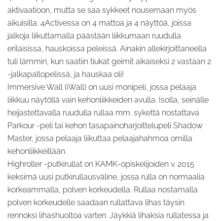
aktivaatioon, mutta se saa sykkeet nousemaan myös
aikuisilla. 4Activessa on 4 mattoa ja 4 näyttöä, joissa
jalkoja liikuttamalla päästään liikkumaan ruudulla
erilaisissa, hauskoissa peleissä. Ainakin allekirjoittaneella
tuli lämmin, kun saatiin tiukat geimit aikaiseksi 2 vastaan 2
-jalkapallopelissä, ja hauskaa oli!
Immersive Wall (iWall) on uusi monipeli, jossa pelaaja
liikkuu näytöllä vain kehonliikkeiden avulla. Isolla, seinälle
heijastettavalla ruudulla rullaa mm. sykettä nostattava
Parkour -peli tai kehon tasapainoharjoittelupeli Shadow
Master, jossa pelaaja liikuttaa pelaajahahmoa omilla
kehonliikkeillään.
Highroller -putkirullat on KAMK-opiskelijoiden v. 2015
keksimä uusi putkirullausväline, jossa rulla on normaalia
korkeammalla, polven korkeudella. Rullaa nostamalla
polven korkeudelle saadaan rullattava lihas täysin
rennoksi lihashuoltoa varten. Jäykkiä lihaksia rullatessa ja