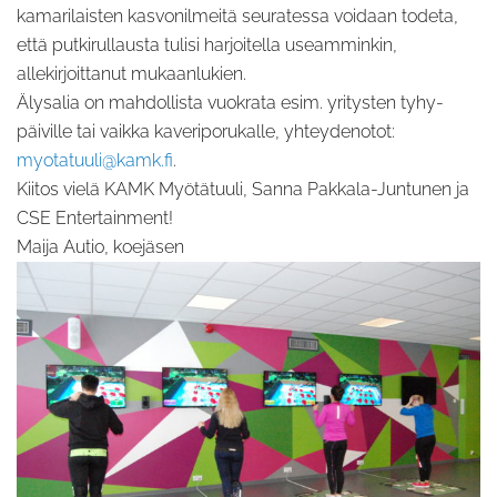
kamarilaisten kasvonilmeitä seuratessa voidaan todeta,
että putkirullausta tulisi harjoitella useamminkin,
allekirjoittanut mukaanlukien.
Älysalia on mahdollista vuokrata esim. yritysten tyhy-
päiville tai vaikka kaveriporukalle, yhteydenotot:
myotatuuli@kamk.fi
.
Kiitos vielä KAMK Myötätuuli, Sanna Pakkala-Juntunen ja
CSE Entertainment!
Maija Autio, koejäsen