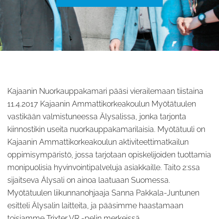
Kajaanin Nuorkauppakamari pääsi vierailemaan tiistaina
11.4.2017 Kajaanin Ammattikorkeakoulun Myötätuulen
vastikään valmistuneessa Älysalissa, jonka tarjonta
kiinnostikin useita nuorkauppakamarilaisia. Myötätuuli on
Kajaanin Ammattikorkeakoulun aktiviteettimatkailun
oppimisympäristö, jossa tarjotaan opiskelijoiden tuottamia
monipuolisia hyvinvointipalveluja asiakkaille. Taito 2:ssa
sijaitseva Älysali on ainoa laatuaan Suomessa.
Myötätuulen liikunnanohjaaja Sanna Pakkala-Juntunen
esitteli Älysalin laitteita, ja pääsimme haastamaan
toisiamme Trixter VR -pelin merkeissä.