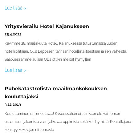
Lue lisää >
Yritysvierailu Hotel Kajanukseen
25.4.2023
Kävimme 28. maaliskuuta Hotelli Kajanuksessa tutustumassa uuden
hotellijohtajan, Ollis Leppäsen tarinaan hotellista itsestään ja sen vaiheista.
Saapuessamme aulaan Ollis ottikin meidät hymyillen
Lue lisää >
Puhekatastrofista maailmankokouksen
kouluttajaksi
3.12.2019
Kouluttaminen on innostavaa! Kyseessähän ei suinkaan ole vain oman
osaamisen jakamista vaan jatkuvaa oppimista sekä kehittymistä. Kouluttajana
kehittyy koko ajan niin omasta