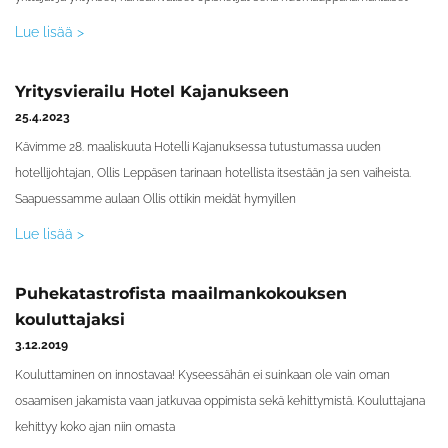
Lue lisää >
Yritysvierailu Hotel Kajanukseen
25.4.2023
Kävimme 28. maaliskuuta Hotelli Kajanuksessa tutustumassa uuden
hotellijohtajan, Ollis Leppäsen tarinaan hotellista itsestään ja sen vaiheista.
Saapuessamme aulaan Ollis ottikin meidät hymyillen
Lue lisää >
Puhekatastrofista maailmankokouksen
kouluttajaksi
3.12.2019
Kouluttaminen on innostavaa! Kyseessähän ei suinkaan ole vain oman
osaamisen jakamista vaan jatkuvaa oppimista sekä kehittymistä. Kouluttajana
kehittyy koko ajan niin omasta