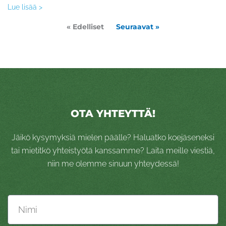
Lue lisää >
« Edelliset
Seuraavat »
OTA YHTEYTTÄ!
Jäikö kysymyksiä mielen päälle? Haluatko koejäseneksi
tai mietitkö yhteistyötä kanssamme? Laita meille viestiä,
niin me olemme sinuun yhteydessä!
Nimi