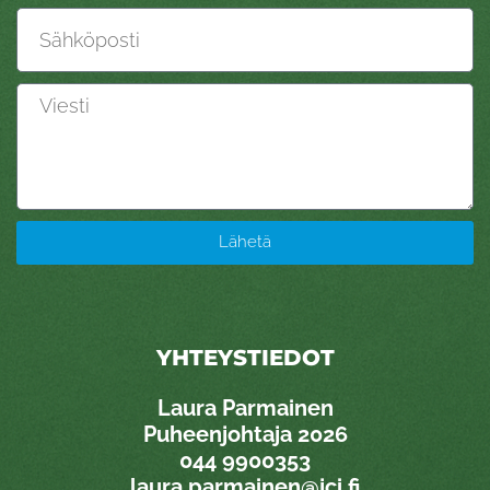
Sähköposti
Viesti
Lähetä
YHTEYSTIEDOT
Laura Parmainen
Puheenjohtaja 2026
0
44 9900353
laura.parmainen@jci.fi