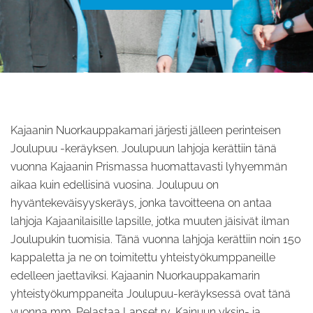
Kajaanin Nuorkauppakamari järjesti jälleen perinteisen
Joulupuu -keräyksen. Joulupuun lahjoja kerättiin tänä
vuonna Kajaanin Prismassa huomattavasti lyhyemmän
aikaa kuin edellisinä vuosina. Joulupuu on
hyväntekeväisyyskeräys, jonka tavoitteena on antaa
lahjoja Kajaanilaisille lapsille, jotka muuten jäisivät ilman
Joulupukin tuomisia. Tänä vuonna lahjoja kerättiin noin 150
kappaletta ja ne on toimitettu yhteistyökumppaneille
edelleen jaettaviksi. Kajaanin Nuorkauppakamarin
yhteistyökumppaneita Joulupuu-keräyksessä ovat tänä
vuonna mm. Pelastaa Lapset ry, Kainuun yksin- ja