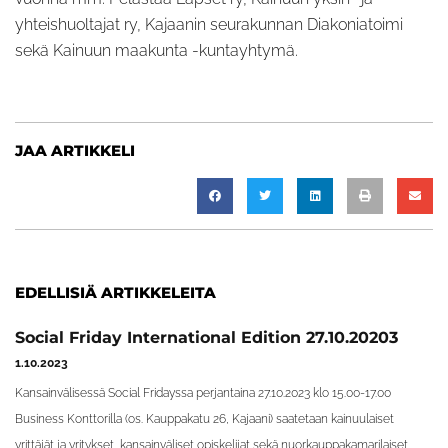
yhteishuoltajat ry, Kajaanin seurakunnan Diakoniatoimi
sekä Kainuun maakunta -kuntayhtymä.
JAA ARTIKKELI
EDELLISIÄ ARTIKKELEITA
Social Friday International Edition 27.10.20203
1.10.2023
Kansainvälisessä Social Fridayssa perjantaina 27.10.2023 klo 15.00-17.00
Business Konttorilla (os. Kauppakatu 26, Kajaani) saatetaan kainuulaiset
yrittäjät ja yritykset, kansainväliset opiskelijat sekä nuorkauppakamarilaiset