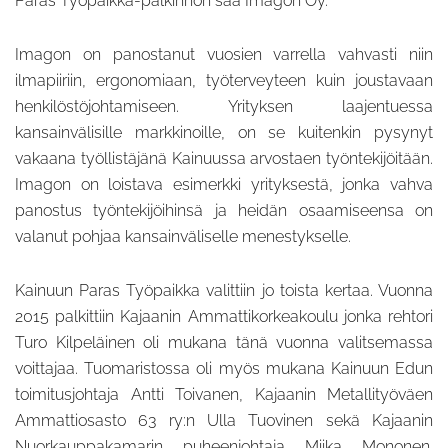
Paras Työpaikka-palkinnon saa Imagon Oy.
Imagon on panostanut vuosien varrella vahvasti niin
ilmapiiriin, ergonomiaan, työterveyteen kuin joustavaan
henkilöstöjohtamiseen. Yrityksen laajentuessa
kansainvälisille markkinoille, on se kuitenkin pysynyt
vakaana työllistäjänä Kainuussa arvostaen työntekijöitään.
Imagon on loistava esimerkki yrityksestä, jonka vahva
panostus työntekijöihinsä ja heidän osaamiseensa on
valanut pohjaa kansainväliselle menestykselle.
Kainuun Paras Työpaikka valittiin jo toista kertaa. Vuonna
2015 palkittiin Kajaanin Ammattikorkeakoulu jonka rehtori
Turo Kilpeläinen oli mukana tänä vuonna valitsemassa
voittajaa. Tuomaristossa oli myös mukana Kainuun Edun
toimitusjohtaja Antti Toivanen, Kajaanin Metallityöväen
Ammattiosasto 63 ry:n Ulla Tuovinen sekä Kajaanin
Nuorkauppakamarin puheenjohtaja Miika Mononen.