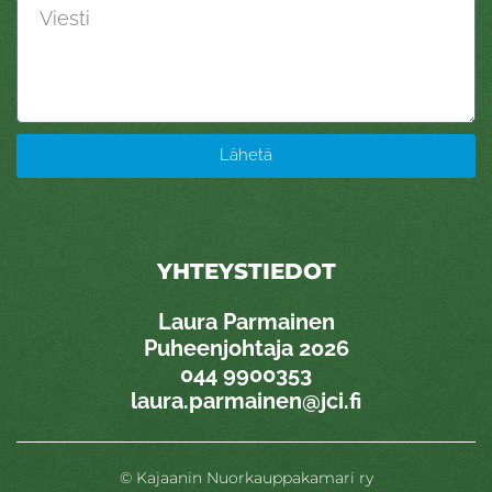
Viesti
Lähetä
YHTEYSTIEDOT
Laura Parmainen
Puheenjohtaja 2026
0
44 9900353
laura.parmainen@jci.fi
© Kajaanin Nuorkauppakamari ry