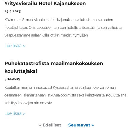
Yritysvierailu Hotel Kajanukseen
25.4.2023
Kävimme 28. maaliskuuta Hotelli Kajanuksessa tutustumassa uuden
hotellijohtajan, Ollis Leppäsen tarinaan hotellista itsestään ja sen vaiheista.
Saapuessamme aulaan Ollis ottikin meidät hymyillen
Lue lisää >
Puhekatastrofista maailmankokouksen
kouluttajaksi
3.12.2019
Kouluttaminen on innostavaa! Kyseessähän ei suinkaan ole vain oman
osaamisen jakamista vaan jatkuvaa oppimista sekä kehittymistä. Kouluttajana
kehittyy koko ajan niin omasta
Lue lisää >
« Edelliset
Seuraavat »