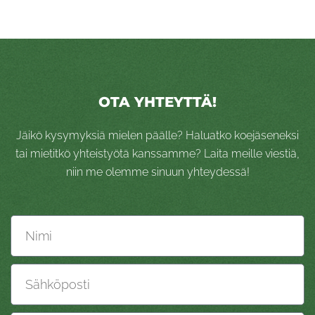
OTA YHTEYTTÄ!
Jäikö kysymyksiä mielen päälle? Haluatko koejäseneksi
tai mietitkö yhteistyötä kanssamme? Laita meille viestiä,
niin me olemme sinuun yhteydessä!
Nimi
Sähköposti