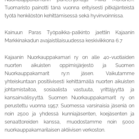
Tuomaristo painotti tänä vuonna erityisesti pitkäjänteistä
työtä henkilöstön kehittämisessä sekä hyvinvoinnissa.
Kainuun Paras Työpaikka-palkinto jaettiin Kajaanin
Markkinakadun avajaistilaisuudessa keskiviikkona 6.7
Kajaanin Nuorkauppakamari ry on alle 40-vuotiaiden
nuorten aikuisten oppimisjärjestö ja Suomen
Nuorkauppakamarit ry:n jäsen. Vaikutamme
yhteiskuntaan positiivisesti kehittämällä nuorten aikuisten
johtamistaitoa, sosiaalista vastuuta, yrittäjyyttä ja
kansainvälisyyttä. Suomen Nuorkauppakamarit ry on
perustettu vuonna 1957. Suomessa varsinaisia jäseniä on
noin 2500 ja yhdessä kunniajäsenten, koejäsenten ja
senaattoreiden kanssa, muodostamme noin 5000
nuorkauppakamarilaisen aktiivisen verkoston.