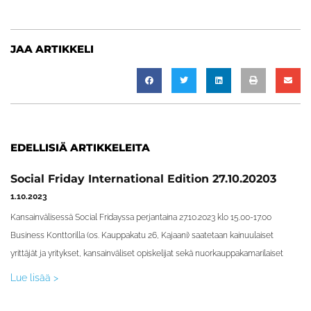
JAA ARTIKKELI
EDELLISIÄ ARTIKKELEITA
Social Friday International Edition 27.10.20203
1.10.2023
Kansainvälisessä Social Fridayssa perjantaina 27.10.2023 klo 15.00-17.00
Business Konttorilla (os. Kauppakatu 26, Kajaani) saatetaan kainuulaiset
yrittäjät ja yritykset, kansainväliset opiskelijat sekä nuorkauppakamarilaiset
Lue lisää >