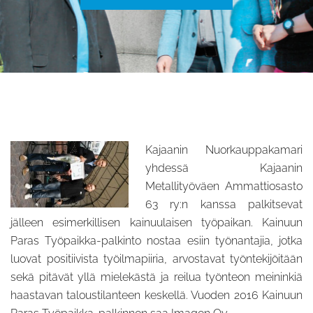
Kajaanin Nuorkauppakamari
yhdessä Kajaanin
Metallityöväen Ammattiosasto
63 ry:n kanssa palkitsevat
jälleen esimerkillisen kainuulaisen työpaikan. Kainuun
Paras Työpaikka-palkinto nostaa esiin työnantajia, jotka
luovat positiivista työilmapiiria, arvostavat työntekijöitään
sekä pitävät yllä mielekästä ja reilua työnteon meininkiä
haastavan taloustilanteen keskellä. Vuoden 2016 Kainuun