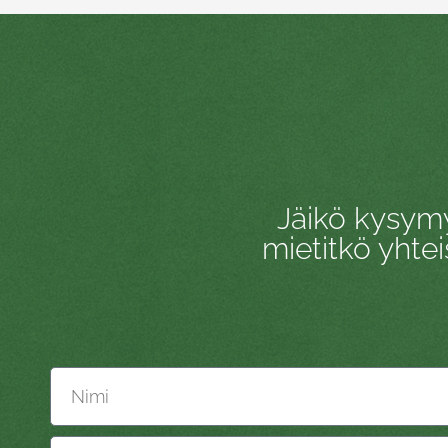
Jäikö kysymy
mietitkö yhte
Nimi
Sähköposti