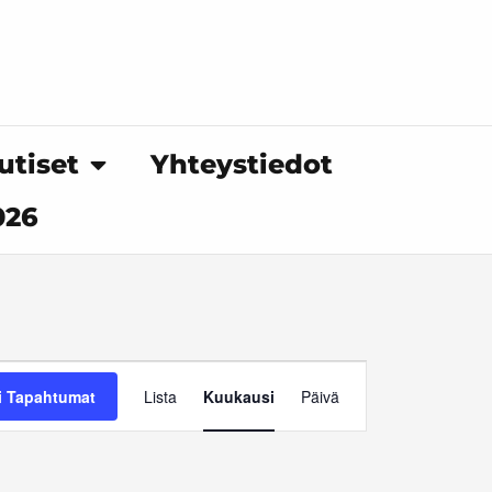
utiset
Yhteystiedot
026
LAUANTAI
SUNNUNTAI
Tapahtuma
i Tapahtumat
Lista
Kuukausi
Päivä
Views
Navigation