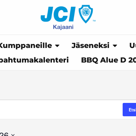
Kumppaneille
Jäseneksi
U
pahtumakalenteri
BBQ Alue D 2
KESKIVIIKKO
TORSTAI
PERJANTAI
Ets
026