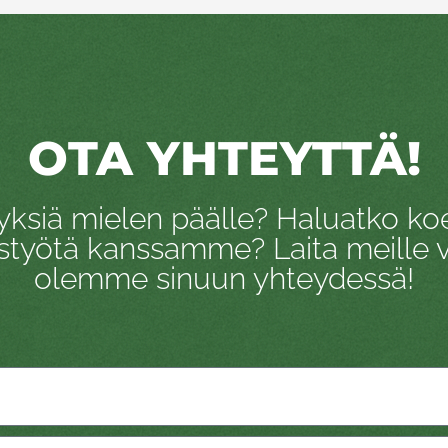
OTA YHTEYTTÄ!
ksiä mielen päälle? Haluatko koe
istyötä kanssamme? Laita meille vi
olemme sinuun yhteydessä!