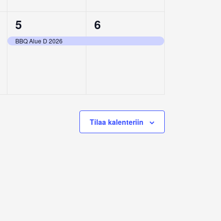
1
1
5
6
,
tapahtuma,
tapahtuma,
BBQ Alue D 2026
Tilaa kalenteriin