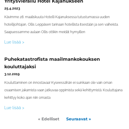
Yritysvierailu Hotel Kajanukseen
25.4.2023
Kävimme 28. maaliskuuta Hotelli Kajanuksessa tutustumassa uuden
hotellijohtajan, Ollis Leppäsen tarinaan hotellista itsestään ja sen vaiheista.
Saapuessamme aulaan Ollis ottikin meidät hymyillen
Lue lisää >
Puhekatastrofista maailmankokouksen
kouluttajaksi
3.12.2019
Kouluttaminen on innostavaa! Kyseessähän ei suinkaan ole vain oman
osaamisen jakamista vaan jatkuvaa oppimista sekä kehittymistä. Kouluttajana
kehittyy koko ajan niin omasta
Lue lisää >
« Edelliset
Seuraavat »