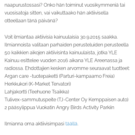
naapurustossasi? Onko hän toiminut vuosikymmeniä tai
vuosisatoja sitten, vai vaikuttaako hän aktiivisella
otteellaan tänä päivänä?
Voit ilmiantaa aktiivisia kainuulaisia 30.9.2015 saakka.
Ilmiannoista valitaan parhaiden perusteluiden perusteella
50 kaikkien aikojen aktiivisinta kainuulaista, jotka YLE
Kainuu esittelee vuoden 2016 aikana YLE Areenassa ja
radiossa. Ehdottajien kesken arvomme seuraavat tuotteet:
Argan care -tuotepaketti (Parturi-kampaamo Freia)
Herkkukori (K-Market Tervatori)
Lahjakortti (Teehuone Tsaikka)
Tulivex-sammutuspeite (TJ-Center Oy Kemppaisen auto)
2 pääsylippua Vuokatin Angry Birds Activity Parkiin
Ilmianna oma aktiivisimpasi
täällä
.