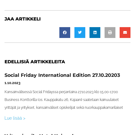
JAA ARTIKKELI
EDELLISIÄ ARTIKKELEITA
Social Friday International Edition 27.10.20203
1.10.2023
Kansainvälisessä Social Fridayssa perjantaina 27.10.2023 klo 15.00-17.00
Business Konttorilla (os. Kauppakatu 26, Kajaani) saatetaan kainuulaiset
yrittäjät ja yritykset, kansainväliset opiskelijat sekä nuorkauppakamarilaiset
Lue lisää >