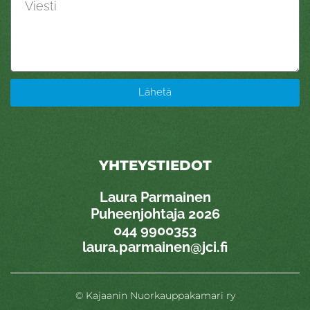
Lähetä
YHTEYSTIEDOT
Laura Parmainen
Puheenjohtaja 2026
0
44 9900353
laura.parmainen@jci.fi
© Kajaanin Nuorkauppakamari ry