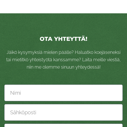
OTA YHTEYTTÄ!
Jäikö kysymyksiä mielen päälle? Haluatko koejäseneksi
tai mietitkö yhteistyötä kanssamme? Laita meille viestiä,
niin me olemme sinuun yhteydessä!
Nimi
Sähköposti
Viesti