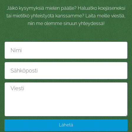
Jäikö kysymyksiä mielen päälle? Haluatko koejäseneksi
tai mietitkö yhteistyötä kanssamme? Laita meille viestiä,
niin me olemme sinuun yhteydessä!
Nimi
Sähköposti
Viesti
Lähetä